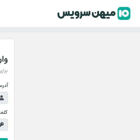
وار
برای
آدرس
کلمه